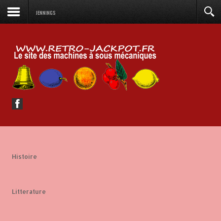
JENNINGS
Histoire
Litterature