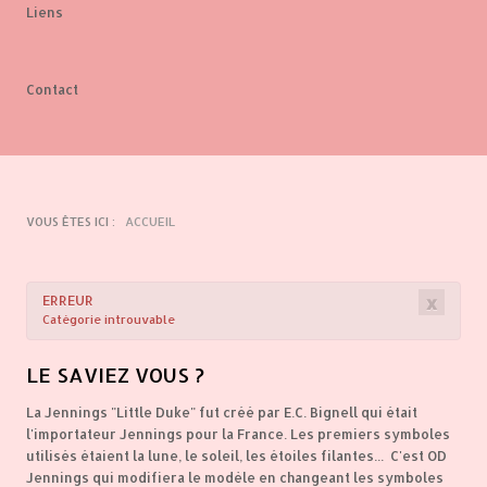
Liens
Contact
VOUS ÊTES ICI :
ACCUEIL
×
ERREUR
Catégorie introuvable
LE
SAVIEZ VOUS ?
La Jennings "Little Duke" fut créé par E.C. Bignell qui était
l'importateur Jennings pour la France. Les premiers symboles
utilisés étaient la lune, le soleil, les étoiles filantes... C'est OD
Jennings qui modifiera le modèle en changeant les symboles