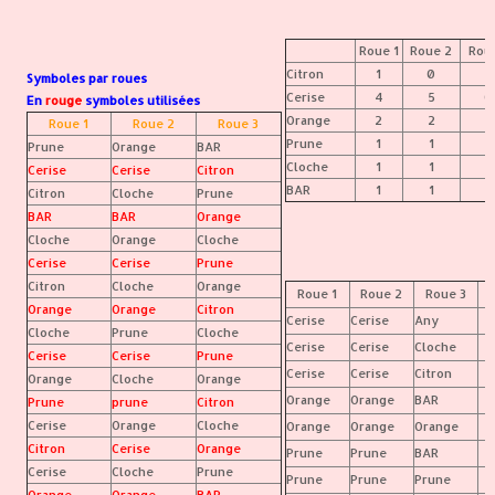
Roue 1
Roue 2
Rou
Citron
1
0
3
Symboles par roues
Cerise
4
5
0
En
rouge
symboles utilisées
Orange
2
2
2
Roue 1
Roue 2
Roue 3
Prune
1
1
3
Prune
Orange
BAR
Cloche
1
1
1
Cerise
Cerise
Citron
BAR
1
1
1
Citron
Cloche
Prune
BAR
BAR
Orange
Cloche
Orange
Cloche
Cerise
Cerise
Prune
Citron
Cloche
Orange
Roue 1
Roue 2
Roue 3
Orange
Orange
Citron
Cerise
Cerise
Any
Cloche
Prune
Cloche
Cerise
Cerise
Cloche
Cerise
Cerise
Prune
Cerise
Cerise
Citron
Orange
Cloche
Orange
Orange
Orange
BAR
Prune
prune
Citron
Cerise
Orange
Cloche
Orange
Orange
Orange
Citron
Cerise
Orange
Prune
Prune
BAR
Cerise
Cloche
Prune
Prune
Prune
Prune
Orange
Orange
BAR