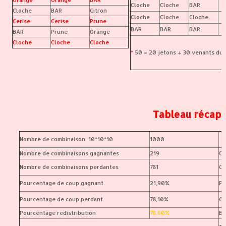
Cloche
Cloche
BAR
Cloche
BAR
Citron
Cloche
Cloche
Cloche
Cerise
Cerise
Prune
BAR
BAR
BAR
BAR
Prune
Orange
Cloche
Cloche
Cloche
*
50 = 20 jetons + 30 venants du 
Tableau récapi
Nombre de combinaison: 10*10*10
1000
Nombre de combinaisons gagnantes
219
Ce
Nombre de combinaisons perdantes
781
Or
Pourcentage de coup gagnant
21,90%
Pr
Pourcentage de coup perdant
78,10%
Cl
Pourcentage redistribution
78,60%
B