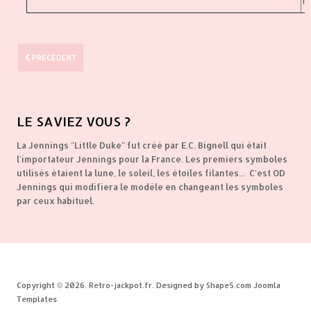
T
PRÉCÉDENT
LE
SAVIEZ VOUS ?
La Jennings "Little Duke" fut créé par E.C. Bignell qui était
l'importateur Jennings pour la France. Les premiers symboles
utilisés étaient la lune, le soleil, les étoiles filantes... C'est OD
Jennings qui modifiera le modèle en changeant les symboles
par ceux habituel.
Copyright © 2026. Retro-jackpot.fr. Designed by Shape5.com
Joomla
Templates